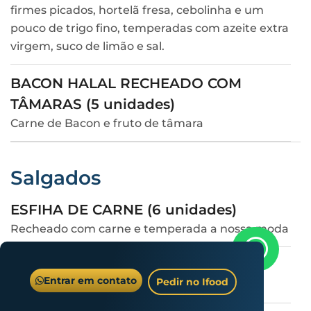
firmes picados, hortelã fresa, cebolinha e um
pouco de trigo fino, temperadas com azeite extra
virgem, suco de limão e sal.
BACON HALAL RECHEADO COM
TÂMARAS (5 unidades)
Carne de Bacon e fruto de tâmara
Salgados
ESFIHA DE CARNE (6 unidades)
Recheado com carne e temperada a nossa moda
ESFIHA DE QUEIJO (6 unidades)
Entrar em contato
Pedir no Ifood
Queijo árabe e mussarela