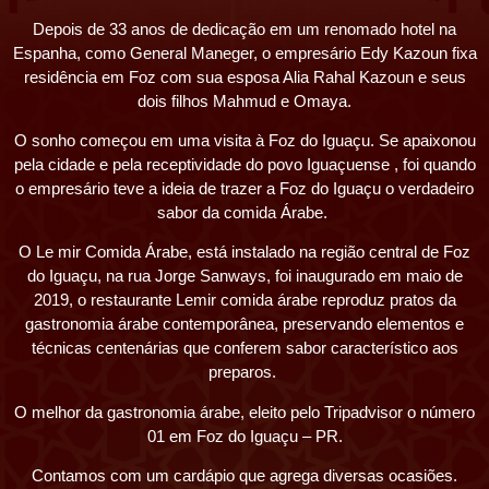
Nós
Depois de 33 anos de dedicação em um renomado hotel na
Espanha, como General Maneger, o empresário Edy Kazoun fixa
residência em Foz com sua esposa Alia Rahal Kazoun e seus
dois filhos Mahmud e Omaya.
O sonho começou em uma visita à Foz do Iguaçu. Se apaixonou
pela cidade e pela receptividade do povo Iguaçuense , foi quando
o empresário teve a ideia de trazer a Foz do Iguaçu o verdadeiro
sabor da comida Árabe.
O Le mir Comida Árabe, está instalado na região central de Foz
do Iguaçu, na rua Jorge Sanways, foi inaugurado em maio de
2019, o restaurante Lemir comida árabe reproduz pratos da
gastronomia árabe contemporânea, preservando elementos e
técnicas centenárias que conferem sabor característico aos
preparos.
O melhor da gastronomia árabe, eleito pelo Tripadvisor o número
01 em Foz do Iguaçu – PR.
Contamos com um cardápio que agrega diversas ocasiões.