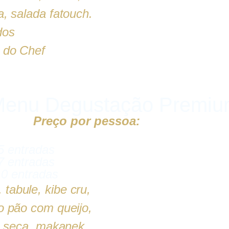
a, salada fatouch.
dos
 do Chef
enu Degustação Premi
Preço por pessoa:
R$165,90
5 entradas
7 entradas
10 entradas
tabule, kibe cru,
o pão com queijo,
da seca, makanek,