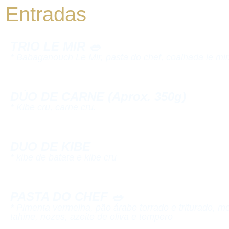
Entradas
TRIO LE MIR 🥗
* Babaganouch Le Mir, pasta do chef, coalhada le mir
DÚO DE CARNE (Aprox. 350g)​
* Kibe cru, carne cru.​
DUO DE KIBE​
* kibe de batata e kibe cru​
PASTA DO CHEF 🥗​
* Pimenta vermelha, pão árabe torrado e triturado, m
tahine, nozes, azeite de oliva e tempero​