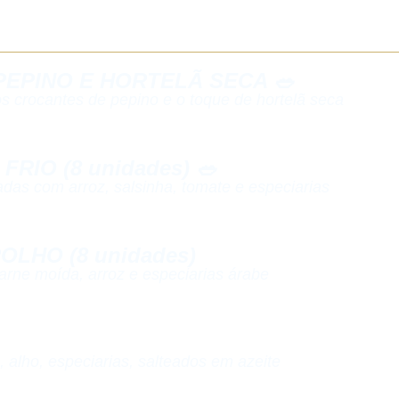
EPINO E HORTELÃ SECA 🥗​
 crocantes de pepino e o toque de hortelã seca​
RIO (8 unidades) 🥗​
adas com arroz, salsinha, tomate e especiarias​
LHO (8 unidades)​
rne moída, arroz e especiarias árabe​
 alho, especiarias, salteados em azeite​