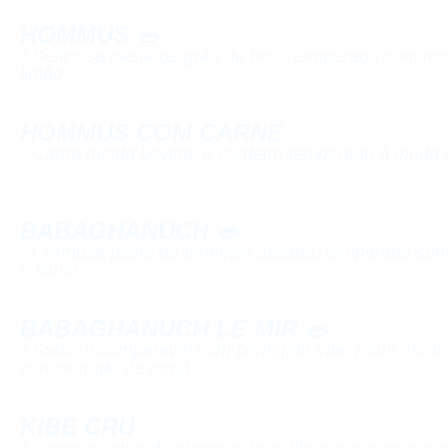
HOMMUS 🥗​
* Deliciosa pasta de grão de bico, temperada com mo
limão​
HOMMUS COM CARNE​
* Carne moida bovina, e cordeiro temperado à moda 
BABAGHANUCH 🥗​
* Cremosa pasta de berinjela assada, temperada com
e limão​
BABAGHANUCH LE MIR 🥗​
* Sabor incomparável com beringela frita, romã, horte
concentrado de romã​
KIBE CRU ​
* Carne patinho de primeira, trigo libanês e especiaria