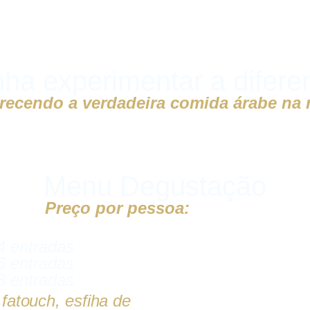
ha experimentar a difere
recendo a verdadeira comida árabe na 
Menu Degustação
Preço por pessoa:
R$125,90
4 entradas
6 entradas
8 entradas
atouch, esfiha de