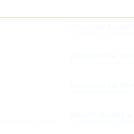
COALHADA COM P
.
* Coalhada com pedacinhos
CHARUTO DE UVA F
* Folhas de parreira reche
CHARUTO DE REPO
* Repolho recheado com ca
BATATA HARRA 🥗​
olho de gergelim, cebola,
* Cubos de batata, coentro,