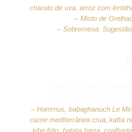
charuto de uva, arroz com lentilh
– Misto de Grelha
– Sobremesa: Sugestão
M
Para 2 pessoas escolher 
Para 3 pessoas escolher 
Para 4 pessoas escolher 
– Hommus, babaghanuch Le Mir, 
carne mediterrânea crua, kafta n
kibe frito, batata harra, coalha