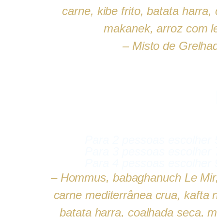
carne, kibe frito, batata harra
makanek, arroz com le
– Misto de Grelha
Para 2 pessoas escolher 
Para 3 pessoas escolher 
Para 4 pessoas escolher 
– Hommus, babaghanuch Le Mir, 
carne mediterrânea crua, kafta no
batata harra, coalhada seca, m