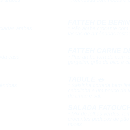
FATTEH DE BERIN
iarias árabes​
* Pão árabe crocante com be
lascas de amêndoas tostad
FATTEH CARNE D
da casa​​
* Pão árabe torrado com t
gergelim, grão de bico e ca
TABULE 🥗​
êndoas​
* Salsinha cortada bem fin
cebolinha e um pouco de tr
de limão e sal.​
SALADA FATOUCH
* Mix de folhas verdes, tom
crocantes pedaços de pão
nozes​