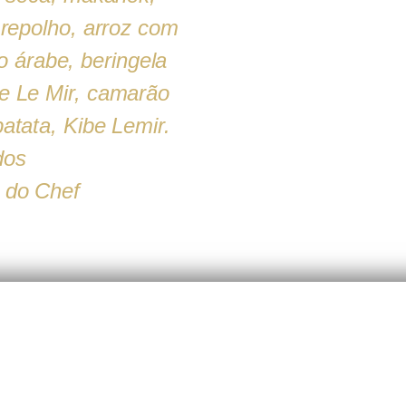
 repolho, arroz com
o árabe, beringela
e Le Mir, camarão
batata, Kibe Lemir.
dos
 do Chef