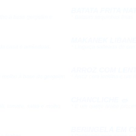
BATATA FRITA NAT
lho á base gergelim e
* Batatas sequinhas fritas​
MAKANEK LIBANESA
da casa e amêndoas.​
* Linguiça salteada de carn
ARROZ COM LENTI
 molho à base de gergelim
* Arroz com lentilha e um t
CHANCLICHE 🥗​
lã, tomate, salsa e molho
* E um queijo árabe proce
BERINGELA EM C
s árabes​
* Recheada com nozes e 