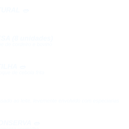
URAL 🥗​
 (8 unidades)​
e de cordeiro e bovino​
LHA 🥗​
oque de cebola frita​
ssado ao leite, levemente envolvido com especiarias
ONSERVA 🥗
pimenta vermelha