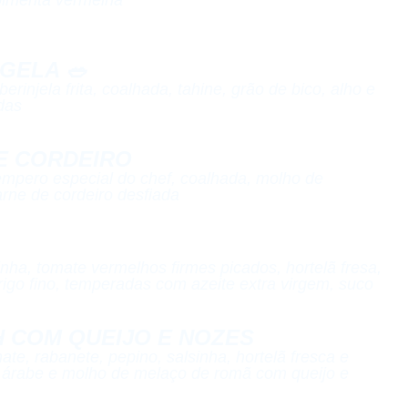
GELA 🥗​
rinjela frita, coalhada, tahine, grão de bico, alho e
as​
E CORDEIRO​
empero especial do chef, coalhada, molho de
rne de cordeiro desfiada​
inha, tomate vermelhos firmes picados, hortelã fresa,
igo fino, temperadas com azeite extra virgem, suco
 COM QUEIJO E NOZES​
ate, rabanete, pepino, salsinha, hortelã fresca e
 árabe e molho de melaço de romã com queijo e