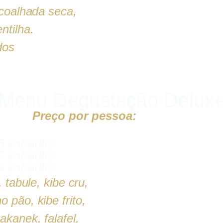
, coalhada seca,
ntilha.
dos
Menu Degustação Delux
Preço por pessoa:
R$155,90
5 entradas
7 entradas
9 entradas
tabule, kibe cru,
 pão, kibe frito,
akanek, falafel,